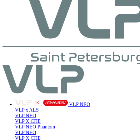
VLP NEO
VLP x ALS
VLP NEO
VLP X СПБ
VLP NEO Phantom
VLP NEO
VLP X СПБ