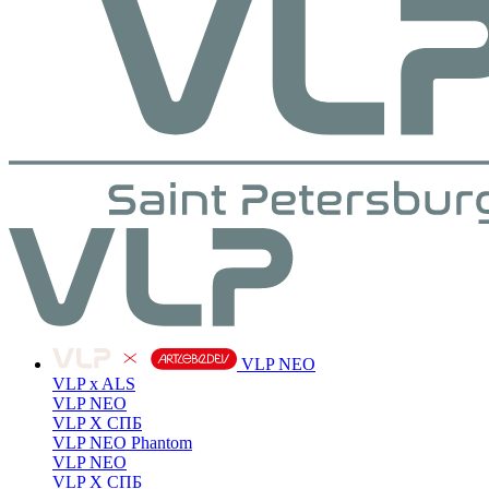
VLP NEO
VLP x ALS
VLP NEO
VLP X СПБ
VLP NEO Phantom
VLP NEO
VLP X СПБ