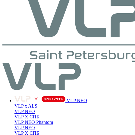
VLP NEO
VLP x ALS
VLP NEO
VLP X СПБ
VLP NEO Phantom
VLP NEO
VLP X СПБ