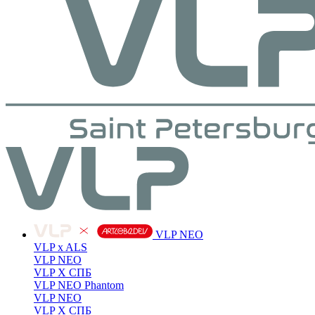
VLP NEO
VLP x ALS
VLP NEO
VLP X СПБ
VLP NEO Phantom
VLP NEO
VLP X СПБ