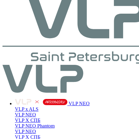
VLP NEO
VLP x ALS
VLP NEO
VLP X СПБ
VLP NEO Phantom
VLP NEO
VLP X СПБ