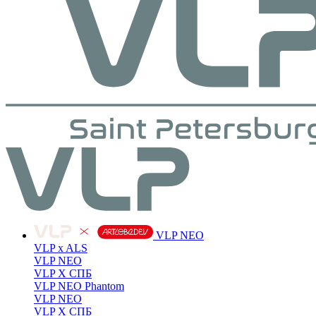
VLP NEO
VLP x ALS
VLP NEO
VLP X СПБ
VLP NEO Phantom
VLP NEO
VLP X СПБ