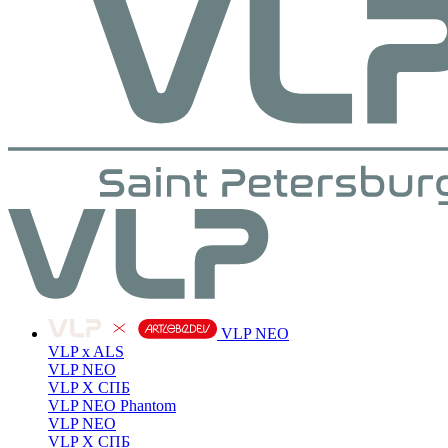
VLP NEO
VLP x ALS
VLP NEO
VLP X СПБ
VLP NEO Phantom
VLP NEO
VLP X СПБ