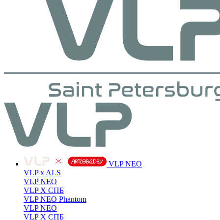
VLP NEO
VLP x ALS
VLP NEO
VLP X СПБ
VLP NEO Phantom
VLP NEO
VLP X СПБ