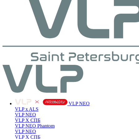
VLP NEO
VLP x ALS
VLP NEO
VLP X СПБ
VLP NEO Phantom
VLP NEO
VLP X СПБ