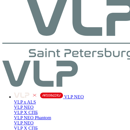
VLP NEO
VLP x ALS
VLP NEO
VLP X СПБ
VLP NEO Phantom
VLP NEO
VLP X СПБ