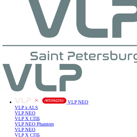
VLP NEO
VLP x ALS
VLP NEO
VLP X СПБ
VLP NEO Phantom
VLP NEO
VLP X СПБ