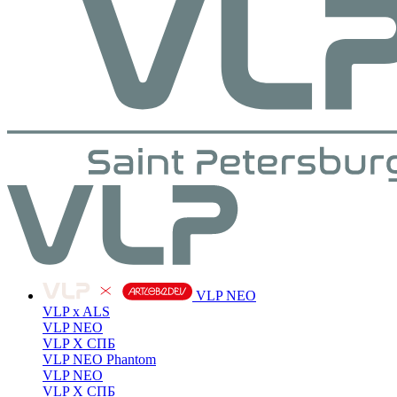
VLP NEO
VLP x ALS
VLP NEO
VLP X СПБ
VLP NEO Phantom
VLP NEO
VLP X СПБ