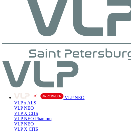
VLP NEO
VLP x ALS
VLP NEO
VLP X СПБ
VLP NEO Phantom
VLP NEO
VLP X СПБ