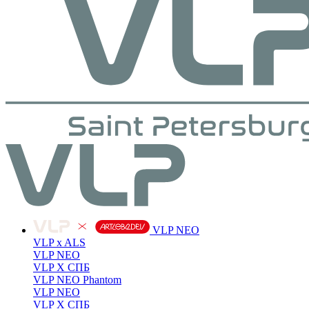
VLP NEO
VLP x ALS
VLP NEO
VLP X СПБ
VLP NEO Phantom
VLP NEO
VLP X СПБ