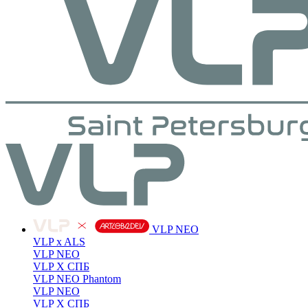
VLP NEO
VLP x ALS
VLP NEO
VLP X СПБ
VLP NEO Phantom
VLP NEO
VLP X СПБ