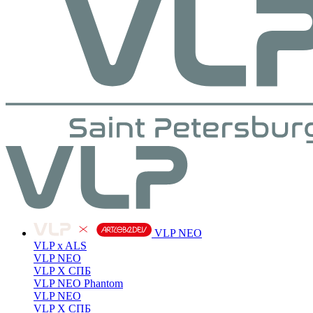
VLP NEO
VLP x ALS
VLP NEO
VLP X СПБ
VLP NEO Phantom
VLP NEO
VLP X СПБ