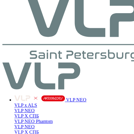
VLP NEO
VLP x ALS
VLP NEO
VLP X СПБ
VLP NEO Phantom
VLP NEO
VLP X СПБ