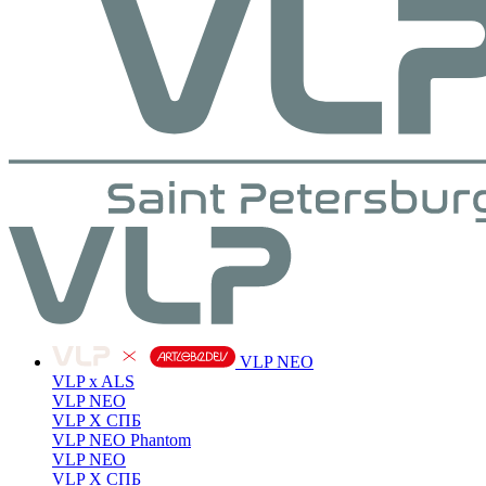
VLP NEO
VLP x ALS
VLP NEO
VLP X СПБ
VLP NEO Phantom
VLP NEO
VLP X СПБ