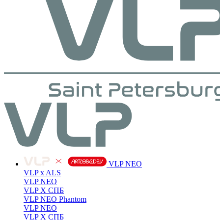
VLP NEO
VLP x ALS
VLP NEO
VLP X СПБ
VLP NEO Phantom
VLP NEO
VLP X СПБ