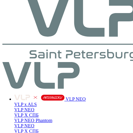
VLP NEO
VLP x ALS
VLP NEO
VLP X СПБ
VLP NEO Phantom
VLP NEO
VLP X СПБ