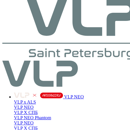
VLP NEO
VLP x ALS
VLP NEO
VLP X СПБ
VLP NEO Phantom
VLP NEO
VLP X СПБ