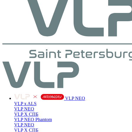
VLP NEO
VLP x ALS
VLP NEO
VLP X СПБ
VLP NEO Phantom
VLP NEO
VLP X СПБ