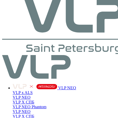
VLP NEO
VLP x ALS
VLP NEO
VLP X СПБ
VLP NEO Phantom
VLP NEO
VLP X СПБ