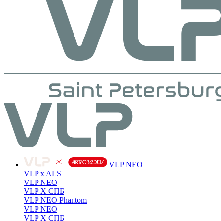
VLP NEO
VLP x ALS
VLP NEO
VLP X СПБ
VLP NEO Phantom
VLP NEO
VLP X СПБ