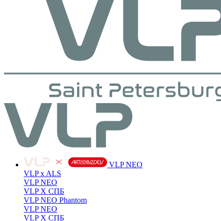
VLP NEO
VLP x ALS
VLP NEO
VLP X СПБ
VLP NEO Phantom
VLP NEO
VLP X СПБ