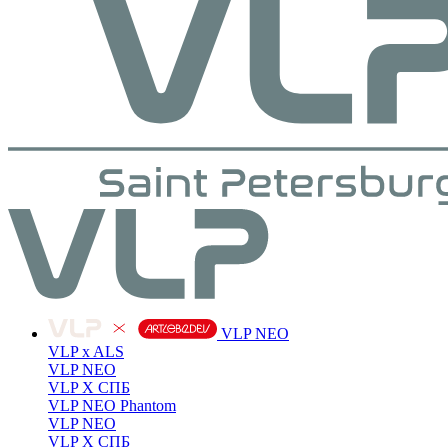
VLP NEO
VLP x ALS
VLP NEO
VLP X СПБ
VLP NEO Phantom
VLP NEO
VLP X СПБ