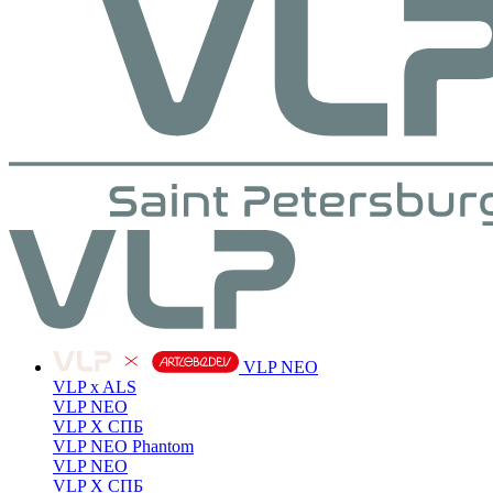
VLP NEO
VLP x ALS
VLP NEO
VLP X СПБ
VLP NEO Phantom
VLP NEO
VLP X СПБ