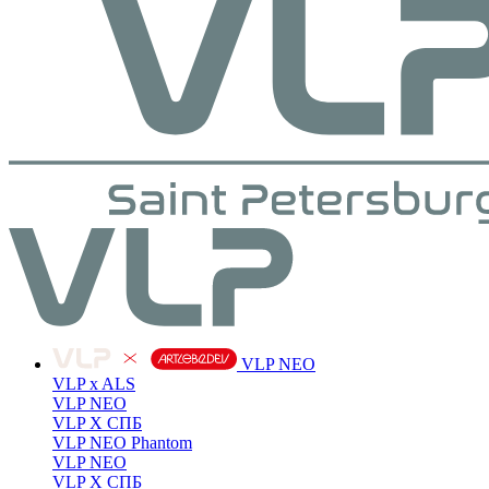
VLP NEO
VLP x ALS
VLP NEO
VLP X СПБ
VLP NEO Phantom
VLP NEO
VLP X СПБ