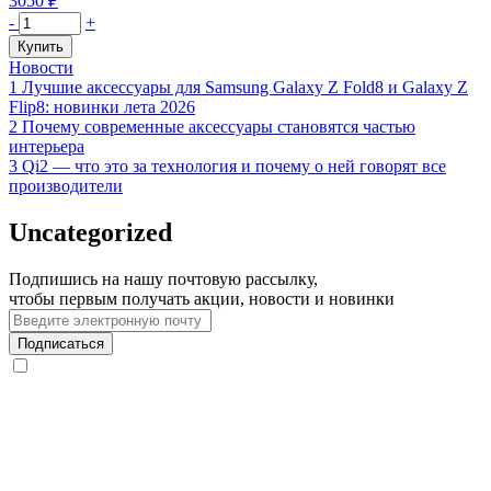
3050
₽
Количество
-
+
товара
Купить
Чехол
Новости
защитный
1
Лучшие аксессуары для Samsung Galaxy Z Fold8 и Galaxy Z
VLP
Flip8: новинки лета 2026
Pulse
2
Почему современные аксессуары становятся частью
Case
интерьера
с
3
Qi2 — что это за технология и почему о ней говорят все
MagSafe
производители
для
Samsung
Uncategorized
Galaxy
S26,
оранжевый
Подпишись на нашу почтовую рассылку,
чтобы первым получать акции, новости и новинки
Подписаться