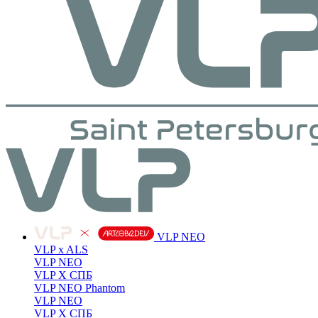
VLP NEO
VLP x ALS
VLP NEO
VLP X СПБ
VLP NEO Phantom
VLP NEO
VLP X СПБ