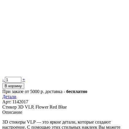
Количество
-
+
товара
В корзину
Стикер
При заказе от 5000 р. доставка -
бесплатно
3D
Детали
VLP,
Арт: 1142017
Flower
Стикер 3D VLP, Flower Red Blue
Red
Описание
Blue
3D стикеры VLP — это яркие детали, которые создают
настроение. С помощью этих стильных наклеек Вы можете