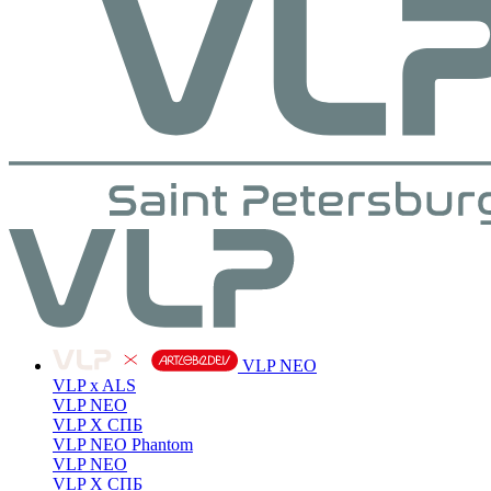
VLP NEO
VLP x ALS
VLP NEO
VLP X СПБ
VLP NEO Phantom
VLP NEO
VLP X СПБ