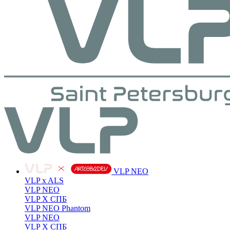
VLP NEO
VLP x ALS
VLP NEO
VLP X СПБ
VLP NEO Phantom
VLP NEO
VLP X СПБ