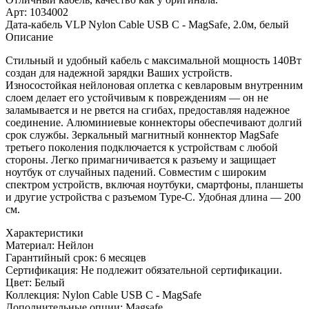
Арт: 1034002
Дата-кабель VLP Nylon Cable USB C - MagSafe, 2.0м, белый
Описание
Стильный и удобный кабель с максимальной мощность 140Вт
создан для надежной зарядки Ваших устройств.
Износостойкая нейлоновая оплетка с кевларовым внутренним
слоем делает его устойчивым к повреждениям — он не
заламывается и не рвется на сгибах, предоставляя надежное
соединение. Алюминиевые коннекторы обеспечивают долгий
срок службы. Зеркальный магнитный коннектор MagSafe
третьего поколения подключается к устройствам с любой
стороны. Легко примагничивается к разъему и защищает
ноутбук от случайных падений. Совместим с широким
спектром устройств, включая ноутбуки, смартфоны, планшеты
и другие устройства с разъемом Type-C. Удобная длина — 200
см.
Характеристики
Материал:
Нейлон
Гарантийный срок:
6 месяцев
Сертификация:
Не подлежит обязательной сертификации.
Цвет:
Белый
Коллекция:
Nylon Cable USB C - MagSafe
Дополнительные опции:
Magsafe