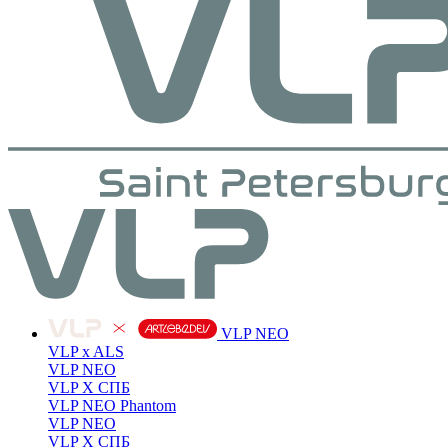
VLP NEO
VLP x ALS
VLP NEO
VLP X СПБ
VLP NEO Phantom
VLP NEO
VLP X СПБ