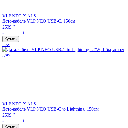
+
USB-
C,
VLP NEO X ALS
1.2m,
Дата-кабель VLP NEO USB-C, 150см
черный
2599
₽
Количество
-
+
товара
Купить
Дата-
new
кабель
VLP
NEO
USB-
C,
100W,
1.5м,
Amber
gray
VLP NEO X ALS
Дата-кабель VLP NEO USB-C to Lightning, 150см
2599
₽
Количество
-
+
товара
Купить