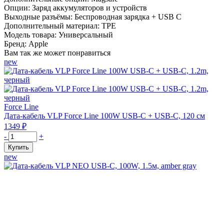
Опции:
Заряд аккумуляторов и устройств
Выходные разъёмы:
Беспроводная зарядка + USB C
Дополнительный материал:
TPE
Модель товара:
Универсальный
Бренд:
Apple
Вам так же может понравиться
new
Force Line
Дата-кабель VLP Force Line 100W USB-C + USB-C, 120 см
1349
₽
Количество
-
+
товара
Купить
Дата-
new
кабель
VLP
Force
Line
100W
USB-
C