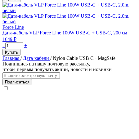
Дата-
кабель
VLP
NEO
USB-
Force Line
C
Дата-кабель VLP Force Line 100W USB-C + USB-C, 200 см
to
1649
₽
Lightning,
Количество
-
+
27W,
товара
Купить
1.5м,
Дата-
Главная
/
Дата-кабели
/
Nylon Cable USB C - MagSafe
Amber
кабель
Подпишись на нашу почтовую рассылку,
gray
VLP
чтобы первым получать акции, новости и новинки
Force
Line
Подписаться
100W
USB-
C
+
USB-
C,
2.0m,
белый