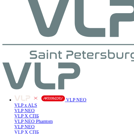
VLP NEO
VLP x ALS
VLP NEO
VLP X СПБ
VLP NEO Phantom
VLP NEO
VLP X СПБ