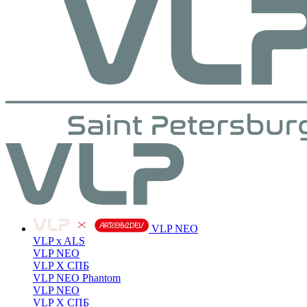
VLP NEO
VLP x ALS
VLP NEO
VLP X СПБ
VLP NEO Phantom
VLP NEO
VLP X СПБ