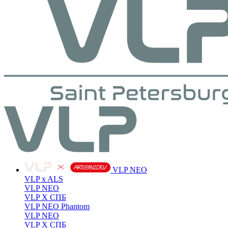
VLP NEO
VLP x ALS
VLP NEO
VLP X СПБ
VLP NEO Phantom
VLP NEO
VLP X СПБ