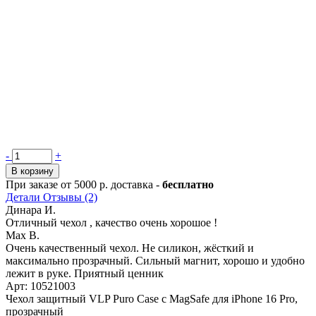
Количество
-
+
товара
В корзину
Чехол
При заказе от 5000 р. доставка -
бесплатно
защитный
Детали
Отзывы (2)
VLP
Динара И.
Puro
Отличный чехол , качество очень хорошое !
Case
Max B.
с
Очень качественный чехол. Не силикон, жёсткий и
MagSafe
максимально прозрачный. Сильный магнит, хорошо и удобно
для
лежит в руке. Приятный ценник
iPhone
Арт: 10521003
16
Чехол защитный VLP Puro Case с MagSafe для iPhone 16 Pro,
Pro,
прозрачный