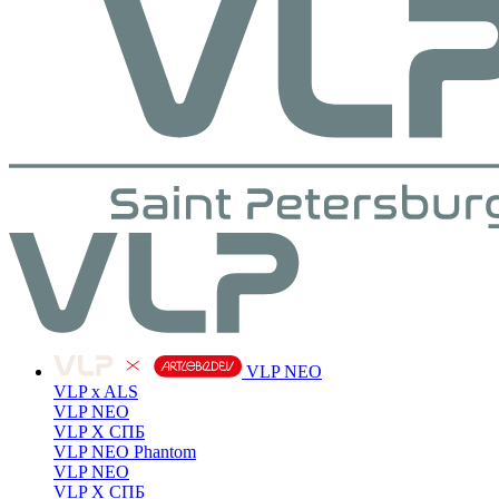
VLP NEO
VLP x ALS
VLP NEO
VLP X СПБ
VLP NEO Phantom
VLP NEO
VLP X СПБ