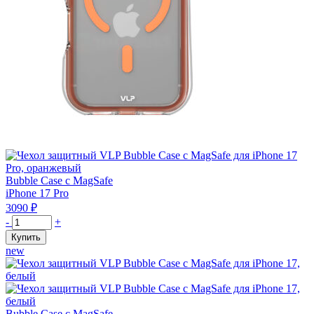
Bubble Case с MagSafe
iPhone 17 Pro
3090
₽
Количество
-
+
товара
Купить
Чехол
new
защитный
VLP
Bubble
Case
с
Bubble Case с MagSafe