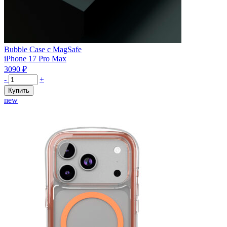
Bubble Case с MagSafe
iPhone 17 Pro Max
3090
₽
Количество
-
+
товара
Купить
Чехол
new
защитный
VLP
Bubble
Case
с
MagSafe
для
iPhone
17
ProMax,
оранжевый