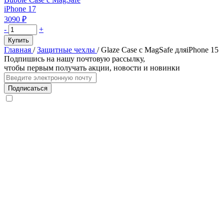
MagSafe
iPhone 17
для
3090
₽
iPhone
Количество
-
+
17
товара
Купить
Pro,
Чехол
Главная
/
Защитные чехлы
/
Glaze Case с MagSafe дляiPhone 15
оранжевый
защитный
Подпишись на нашу почтовую рассылку,
VLP
чтобы первым получать акции, новости и новинки
Bubble
Case
Подписаться
с
MagSafe
для
iPhone
17,
белый