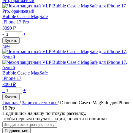
Bubble
Case
с
Bubble Case с MagSafe
MagSafe
iPhone 17 Pro
для
3090
₽
iPhone
Количество
-
+
17
товара
Купить
ProMax,
Чехол
new
оранжевый
защитный
VLP
Bubble
Case
с
Bubble Case с MagSafe
MagSafe
iPhone 17
для
3090
₽
iPhone
Количество
-
+
17
товара
Купить
Pro,
Чехол
Главная
/
Защитные чехлы
/
Diamond Case с MagSafe дляiPhone
оранжевый
защитный
15 Pro
VLP
Подпишись на нашу почтовую рассылку,
Bubble
чтобы первым получать акции, новости и новинки
Case
с
Подписаться
MagSafe