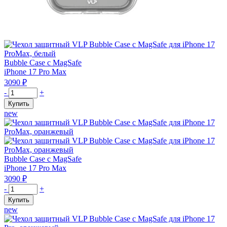
Bubble Case с MagSafe
iPhone 17 Pro Max
3090
₽
Количество
-
+
товара
Купить
Чехол
new
защитный
VLP
Bubble
Case
с
Bubble Case с MagSafe
MagSafe
iPhone 17 Pro Max
для
3090
₽
iPhone
Количество
-
+
17
товара
Купить
ProMax,
Чехол
new
белый
защитный
VLP