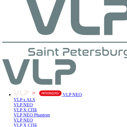
VLP NEO
VLP x ALS
VLP NEO
VLP X СПБ
VLP NEO Phantom
VLP NEO
VLP X СПБ