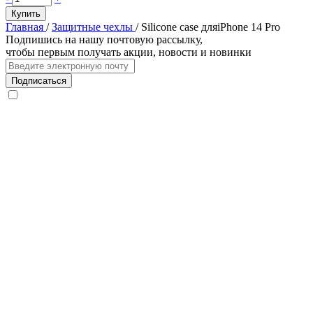
17
товара
Купить
Pro,
Чехол
Главная
/
Защитные чехлы
/
Silicone case дляiPhone 14 Pro
оранжевый
защитный
Подпишись на нашу почтовую рассылку,
VLP
чтобы первым получать акции, новости и новинки
Bubble
Case
Подписаться
с
MagSafe
для
iPhone
17,
белый