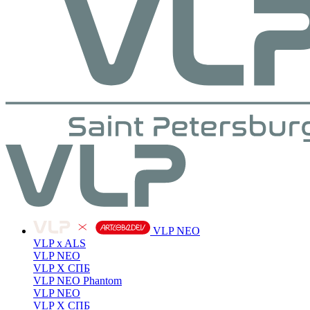
VLP NEO
VLP x ALS
VLP NEO
VLP X СПБ
VLP NEO Phantom
VLP NEO
VLP X СПБ