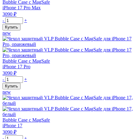
Bubble Case с MagSafe
iPhone 17 Pro Max
3090
₽
Количество
-
+
товара
Купить
Чехол
new
защитный
VLP
Bubble
Case
с
Bubble Case с MagSafe
MagSafe
iPhone 17 Pro
для
3090
₽
iPhone
Количество
-
+
17
товара
Купить
ProMax,
Чехол
new
оранжевый
защитный
VLP
Bubble
Case
с
Bubble Case с MagSafe
MagSafe
iPhone 17
для
3090
₽
iPhone
Количество
-
+