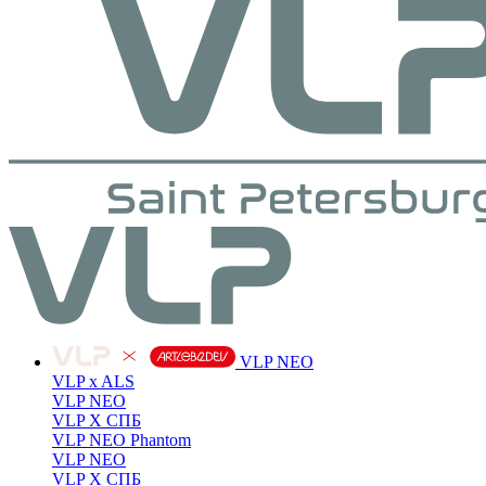
VLP NEO
VLP x ALS
VLP NEO
VLP X СПБ
VLP NEO Phantom
VLP NEO
VLP X СПБ