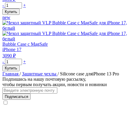
iPhone
Количество
-
+
17
товара
Купить
ProMax,
Чехол
new
оранжевый
защитный
VLP
Bubble
Case
с
Bubble Case с MagSafe
MagSafe
iPhone 17
для
3090
₽
iPhone
Количество
-
+
17
товара
Купить
Pro,
Чехол
Главная
/
Защитные чехлы
/
Silicone case дляiPhone 13 Pro
оранжевый
защитный
Подпишись на нашу почтовую рассылку,
VLP
чтобы первым получать акции, новости и новинки
Bubble
Case
Подписаться
с
MagSafe
для
iPhone
17,
белый