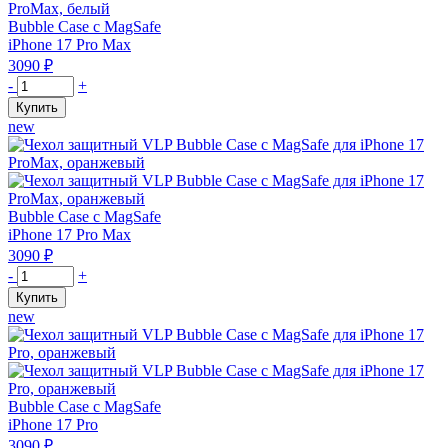
Bubble Case с MagSafe
iPhone 17 Pro Max
3090
₽
Количество
-
+
товара
Купить
Чехол
new
защитный
VLP
Bubble
Case
с
Bubble Case с MagSafe
MagSafe
iPhone 17 Pro Max
для
3090
₽
iPhone
Количество
-
+
17
товара
Купить
ProMax,
Чехол
new
белый
защитный
VLP
Bubble
Case
с
Bubble Case с MagSafe
MagSafe
iPhone 17 Pro
для
3090
₽