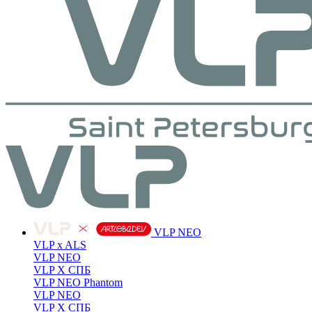
VLP NEO
VLP x ALS
VLP NEO
VLP X СПБ
VLP NEO Phantom
VLP NEO
VLP X СПБ