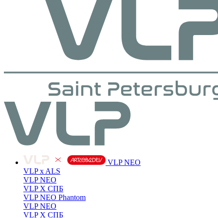
VLP NEO
VLP x ALS
VLP NEO
VLP X СПБ
VLP NEO Phantom
VLP NEO
VLP X СПБ