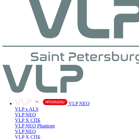
VLP NEO
VLP x ALS
VLP NEO
VLP X СПБ
VLP NEO Phantom
VLP NEO
VLP X СПБ