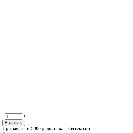
Количество
-
+
товара
В корзину
Чехол
При заказе от 5000 р. доставка -
бесплатно
защитный