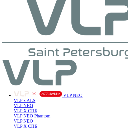
VLP NEO
VLP x ALS
VLP NEO
VLP X СПБ
VLP NEO Phantom
VLP NEO
VLP X СПБ