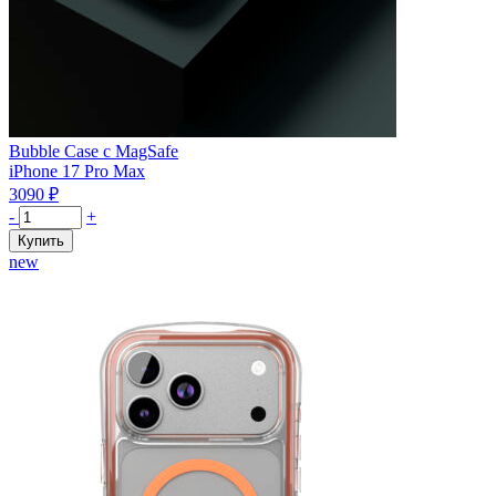
Bubble Case с MagSafe
iPhone 17 Pro Max
3090
₽
Количество
-
+
товара
Купить
Чехол
new
защитный
VLP
Bubble
Case
с
MagSafe
для
iPhone
17
ProMax,
белый