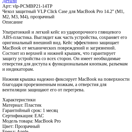
Детали
VLP
Арт: vlp-PCMBP21-14TP
Click
Чехол защитный VLP Click Case для MacBook Pro 14.2'' (M1,
Case
M2, M3, M4), прозрачный
для
Описание
MacBook
Pro
Ультратонкий и легкий кейс из ударопрочного глянцевого
14.2''
ABS-пластика. Выглядит как часть устройства, сохраняет его
(M1,
оригинальный внешний вид. Кейс эффективно защищает
M2,
MacBook от механических повреждений и загрязнений.
M3,
Состоит из верхней и нижней крышек, что гарантирует
M4),
защиту устройства со всех сторон. Он имеет необходимые
прозрачный
отверстия для доступа к функциональным кнопкам, разъемам
и индикаторам.
Нижняя крышка надежно фиксирует MacBook на поверхности
благодаря прорезиненным ножкам, а отверстия для
вентиляции защищают его от перегрева.
Характеристики
Материал:
Пластик
Гарантийный срок:
1 месяц
Сертификация:
ЕАС
Модель товара:
MacBook Pro
Цвет:
Прозрачный
Бренд:
Apple