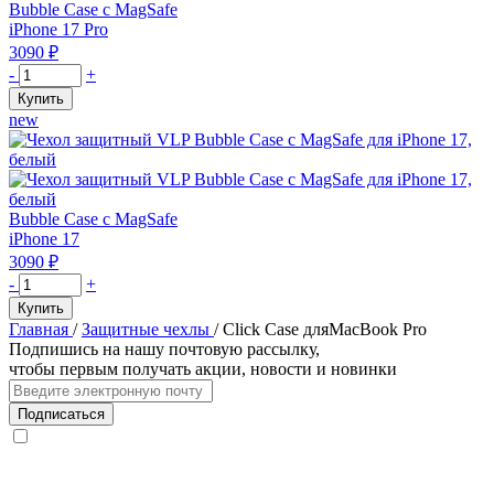
с
Bubble Case с MagSafe
MagSafe
iPhone 17 Pro
для
3090
₽
iPhone
Количество
-
+
17
товара
Купить
ProMax,
Чехол
new
оранжевый
защитный
VLP
Bubble
Case
с
Bubble Case с MagSafe
MagSafe
iPhone 17
для
3090
₽
iPhone
Количество
-
+
17
товара
Купить
Pro,
Чехол
Главная
/
Защитные чехлы
/
Click Case дляMacBook Pro
оранжевый
защитный
Подпишись на нашу почтовую рассылку,
VLP
чтобы первым получать акции, новости и новинки
Bubble
Case
Подписаться
с
MagSafe
для
iPhone