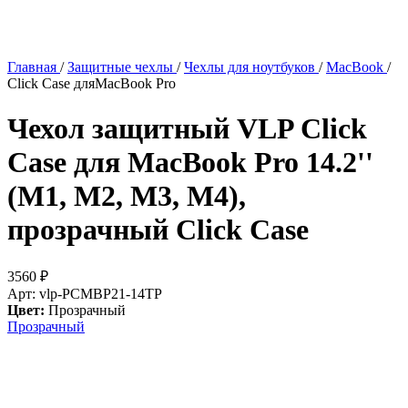
Главная
/
Защитные чехлы
/
Чехлы для ноутбуков
/
MacBook
/
Click Case дляMacBook Pro
Чехол защитный VLP Click
Case для MacBook Pro 14.2''
(M1, M2, M3, M4),
прозрачный
Click Case
3560
₽
Арт: vlp-PCMBP21-14TP
Цвет:
Прозрачный
Прозрачный