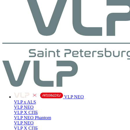
VLP NEO
VLP x ALS
VLP NEO
VLP X СПБ
VLP NEO Phantom
VLP NEO
VLP X СПБ