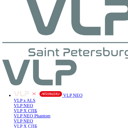
VLP NEO
VLP x ALS
VLP NEO
VLP X СПБ
VLP NEO Phantom
VLP NEO
VLP X СПБ