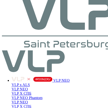
VLP NEO
VLP x ALS
VLP NEO
VLP X СПБ
VLP NEO Phantom
VLP NEO
VLP X СПБ