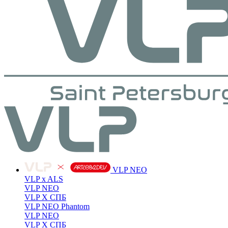
VLP NEO
VLP x ALS
VLP NEO
VLP X СПБ
VLP NEO Phantom
VLP NEO
VLP X СПБ