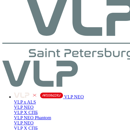
VLP NEO
VLP x ALS
VLP NEO
VLP X СПБ
VLP NEO Phantom
VLP NEO
VLP X СПБ