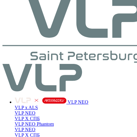
VLP NEO
VLP x ALS
VLP NEO
VLP X СПБ
VLP NEO Phantom
VLP NEO
VLP X СПБ